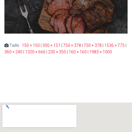
Taille :
150 × 150
|
300 × 151
|
750 × 378
|
750 × 378
|
1536 × 775
|
360 × 240
|
1320 × 666
|
230 × 350
|
160 × 160
|
1983 × 1000