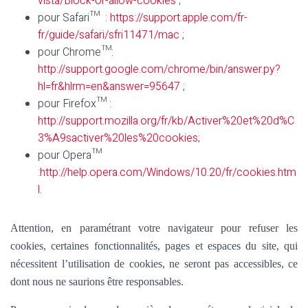
vista/Block-or-allow-cookies
;
pour Safari™ :
https://support.apple.com/fr-
fr/guide/safari/sfri11471/mac
;
pour Chrome™:
http://support.google.com/chrome/bin/answer.py?
hl=fr&hlrm=en&answer=95647
;
pour Firefox™ :
http://support.mozilla.org/fr/kb/Activer%20et%20d%C
3%A9sactiver%20les%20cookies
;
pour Opera™
:
http://help.opera.com/Windows/10.20/fr/cookies.htm
l
.
Attention, en paramétrant votre navigateur pour refuser les
cookies, certaines fonctionnalités, pages et espaces du site, qui
nécessitent l’utilisation de cookies, ne seront pas accessibles, ce
dont nous ne saurions être responsables.