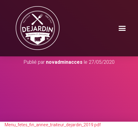
Publié par
novadminacces
le
27/05/2020
Menu_fetes_fin_annee_traiteur_dejardin_2019.pdf